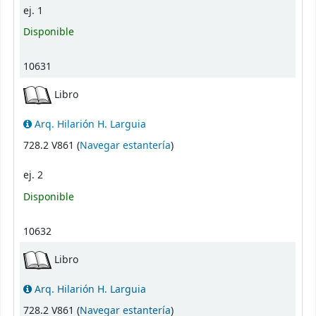
ej. 1
Disponible
10631
Libro
Arq. Hilarión H. Larguia
(Abre debajo)
728.2 V861 (
Navegar estantería
)
ej. 2
Disponible
10632
Libro
Arq. Hilarión H. Larguia
(Abre debajo)
728.2 V861 (
Navegar estantería
)