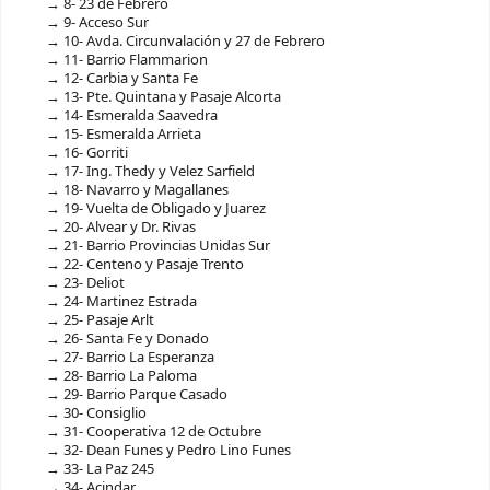
8- 23 de Febrero
9- Acceso Sur
10- Avda. Circunvalación y 27 de Febrero
11- Barrio Flammarion
12- Carbia y Santa Fe
13- Pte. Quintana y Pasaje Alcorta
14- Esmeralda Saavedra
15- Esmeralda Arrieta
16- Gorriti
17- Ing. Thedy y Velez Sarfield
18- Navarro y Magallanes
19- Vuelta de Obligado y Juarez
20- Alvear y Dr. Rivas
21- Barrio Provincias Unidas Sur
22- Centeno y Pasaje Trento
23- Deliot
24- Martinez Estrada
25- Pasaje Arlt
26- Santa Fe y Donado
27- Barrio La Esperanza
28- Barrio La Paloma
29- Barrio Parque Casado
30- Consiglio
31- Cooperativa 12 de Octubre
32- Dean Funes y Pedro Lino Funes
33- La Paz 245
34- Acindar