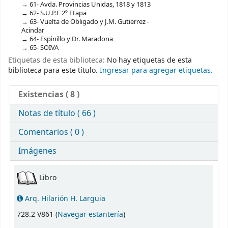
61- Avda. Provincias Unidas, 1818 y 1813
62- S.U.P.E 2º Etapa
63- Vuelta de Obligado y J.M. Gutierrez -
Acindar
64- Espinillo y Dr. Maradona
65- SOIVA
Etiquetas de esta biblioteca:
No hay etiquetas de esta
biblioteca para este título.
Ingresar para agregar etiquetas.
Existencias
( 8 )
Notas de título ( 66 )
Comentarios ( 0 )
Imágenes
Existencias
Libro
Arq. Hilarión H. Larguia
(Abre debajo)
728.2 V861 (
Navegar estantería
)