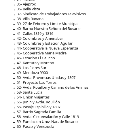
35- Ajeproc
36- Bella Vista
37- Sindicato de Trabajadores Televisivos
38- Villa Banana
39- 27 de Febrero y Limite Municipal
40- Barrio Nuestra Señora del Rosario
41- Calles 1819 y 1816
42- Colombres y Amenabar
43- Columbres y Estacion Aguilar
44- Cooperativa la Nueva Esperanza
45- Cooperativa Maria Madre
46- Estación El Gaucho
47- Kantuta y Moreno
48- Las Flores Sur
49- Mendoza 9900
50- Avda. Provincias Unidas y 1807
51- Proyecto Las Torres
52- Avda. Rouillon y Camino de las Animas
53- Santa Lucia
54- Union viajantes
55- Junin y Avda. Rouillón
56- Pasaje Espinillo y 1807
57- Barrio Sagrada Familia
58- Avda. Circunvalación y Calle 1819
59- Fundacion Univ. Nac. de Rosario
60- Pasco y Venezuela