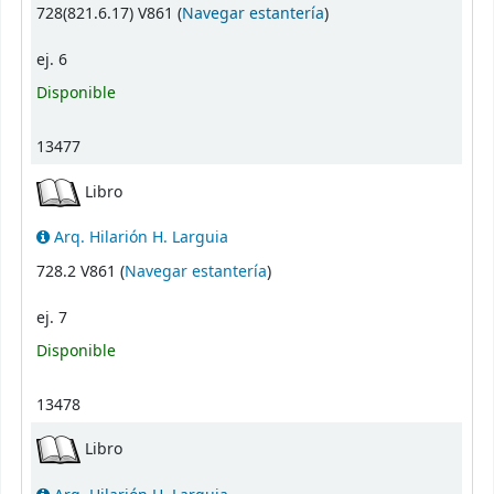
(Abre debajo)
728(821.6.17) V861 (
Navegar estantería
)
ej. 6
Disponible
13477
Libro
Arq. Hilarión H. Larguia
(Abre debajo)
728.2 V861 (
Navegar estantería
)
ej. 7
Disponible
13478
Libro