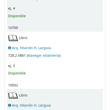
ej. 4
Disponible
10700
Libro
Arq. Hilarión H. Larguia
(Abre debajo)
728.2 V861 (
Navegar estantería
)
ej. 5
Disponible
10932
Libro
Arq. Hilarión H. Larguia