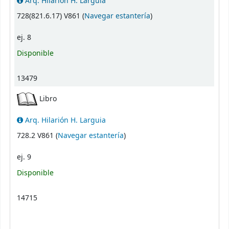
Arq. Hilarión H. Larguia
(Abre debajo)
728(821.6.17) V861 (
Navegar estantería
)
ej. 8
Disponible
13479
Libro
Arq. Hilarión H. Larguia
(Abre debajo)
728.2 V861 (
Navegar estantería
)
ej. 9
Disponible
14715