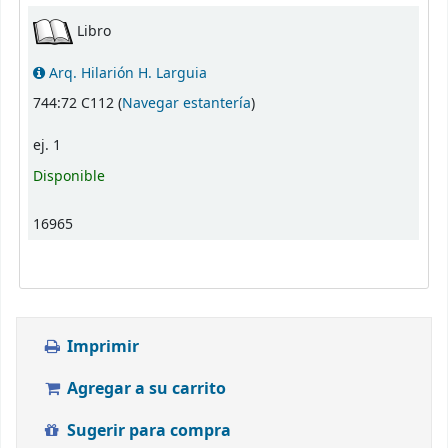
Existencias
Libro
Arq. Hilarión H. Larguia
(Abre debajo)
744:72 C112 (
Navegar estantería
)
ej. 1
Disponible
16965
Imprimir
Agregar a su carrito
Sugerir para compra