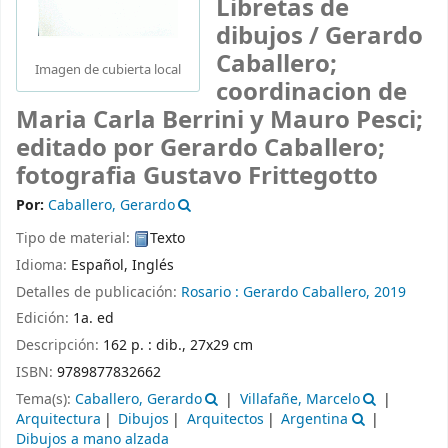
Libretas de
dibujos
/ Gerardo
Caballero;
Imagen de cubierta local
coordinacion de
Maria Carla Berrini y Mauro Pesci;
editado por Gerardo Caballero;
fotografia Gustavo Frittegotto
Por:
Caballero, Gerardo
Tipo de material:
Texto
Idioma:
Español
,
Inglés
Detalles de publicación:
Rosario :
Gerardo Caballero,
2019
Edición:
1a. ed
Descripción:
162 p. : dib., 27x29 cm
ISBN:
9789877832662
Tema(s):
Caballero, Gerardo
Villafañe, Marcelo
Arquitectura
Dibujos
Arquitectos
Argentina
Dibujos a mano alzada