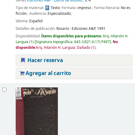
Series
Ediciones A&P : Libros de Bolsillo
; v. 4
Tipo de material:
Texto
; Formato:
impreso
; Forma literaria:
No es
ficción
; Audiencia:
Especializado;
Idioma:
Español
Detalles de publicación:
Rosario :
Ediciones A&P,
1991
Disponibilidad:
Ítems disponibles para préstamo:
Arq. Hilarión H.
Larguia
(1)
Signatura topográfica:
643.1(821.6:17) P497
.
No
disponible:
Arq. Hilarión H. Larguia: Dañado
(1).
Hacer reserva
Agregar al carrito