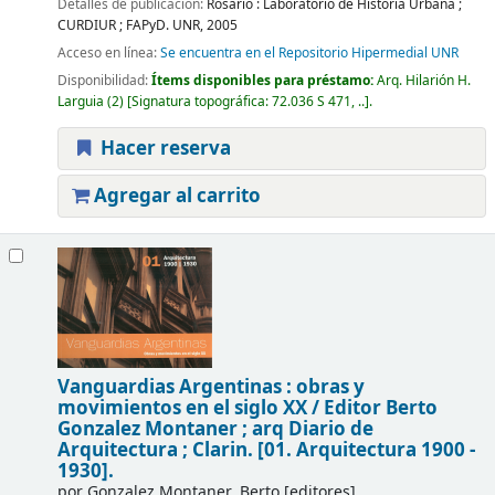
Detalles de publicación:
Rosario :
Laboratorio de Historia Urbana ;
CURDIUR ; FAPyD. UNR,
2005
Acceso en línea:
Se encuentra en el Repositorio Hipermedial UNR
Disponibilidad:
Ítems disponibles para préstamo:
Arq. Hilarión H.
Larguia
(2)
Signatura topográfica:
72.036 S 471, ..
.
Hacer reserva
Agregar al carrito
Vanguardias Argentinas : obras y
movimientos en el siglo XX /
Editor Berto
Gonzalez Montaner ; arq Diario de
Arquitectura ; Clarin.
[01. Arquitectura 1900 -
1930].
por
Gonzalez Montaner, Berto
[editores]