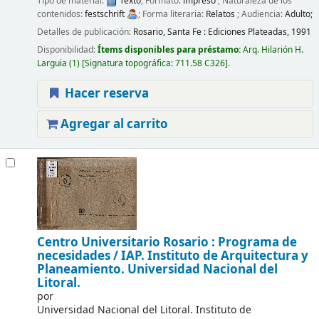
Tipo de material:
Texto
; Formato:
impreso
; Naturaleza de los
contenidos:
festschrift
; Forma literaria:
Relatos
; Audiencia:
Adulto;
Detalles de publicación:
Rosario, Santa Fe :
Ediciones Plateadas,
1991
Disponibilidad:
Ítems disponibles para préstamo:
Arq. Hilarión H.
Larguia
(1)
Signatura topográfica:
711.58 C326
.
Hacer reserva
Agregar al carrito
Centro Universitario Rosario : Programa de
necesidades /
IAP. Instituto de Arquitectura y
Planeamiento. Universidad Nacional del
Litoral.
por
Universidad Nacional del Litoral. Instituto de