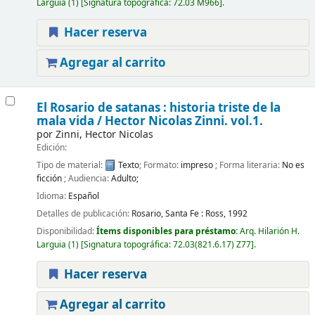
Larguia
(1)
Signatura topográfica:
72.03 M966
.
Hacer reserva
Agregar al carrito
El Rosario de satanas : historia triste de la
mala vida /
Hector Nicolas Zinni.
vol.1.
por
Zinni, Hector Nicolas
Edición:
Tipo de material:
Texto
; Formato:
impreso
; Forma literaria:
No es
ficción
; Audiencia:
Adulto;
Idioma:
Español
Detalles de publicación:
Rosario, Santa Fe :
Ross,
1992
Disponibilidad:
Ítems disponibles para préstamo:
Arq. Hilarión H.
Larguia
(1)
Signatura topográfica:
72.03(821.6.17) Z77
.
Hacer reserva
Agregar al carrito