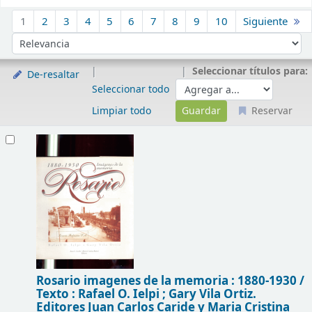
Ordenar
1
2
3
4
5
6
7
8
9
10
Siguiente
Ordenar por:
Seleccionar títulos para:
De-resaltar
Seleccionar todo
Limpiar todo
Reservar
Resultados
Rosario imagenes de la memoria : 1880-1930 /
Texto : Rafael O. Ielpi ; Gary Vila Ortiz.
Editores Juan Carlos Caride y Maria Cristina