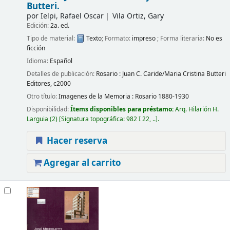
Butteri.
por
Ielpi, Rafael Oscar
Vila Ortiz, Gary
Edición:
2a. ed.
Tipo de material:
Texto
; Formato:
impreso
; Forma literaria:
No es
ficción
Idioma:
Español
Detalles de publicación:
Rosario :
Juan C. Caride/Maria Cristina Butteri
Editores,
c2000
Otro título:
Imagenes de la Memoria : Rosario 1880-1930
Disponibilidad:
Ítems disponibles para préstamo:
Arq. Hilarión H.
Larguia
(2)
Signatura topográfica:
982 I 22, ..
.
Hacer reserva
Agregar al carrito