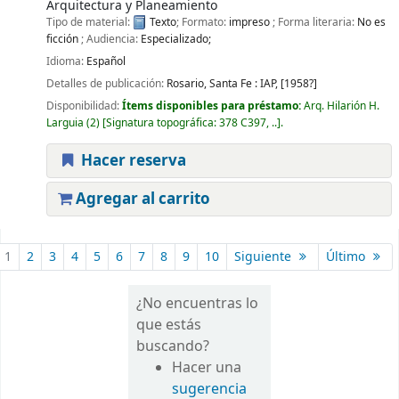
Arquitectura y Planeamiento
Tipo de material:
Texto
; Formato:
impreso
; Forma literaria:
No es
ficción
; Audiencia:
Especializado;
Idioma:
Español
Detalles de publicación:
Rosario, Santa Fe :
IAP,
[1958?]
Disponibilidad:
Ítems disponibles para préstamo:
Arq. Hilarión H.
Larguia
(2)
Signatura topográfica:
378 C397, ..
.
Hacer reserva
Agregar al carrito
Páginas
1
2
3
4
5
6
7
8
9
10
Siguiente
Último
¿No encuentras lo
que estás
buscando?
Hacer una
sugerencia