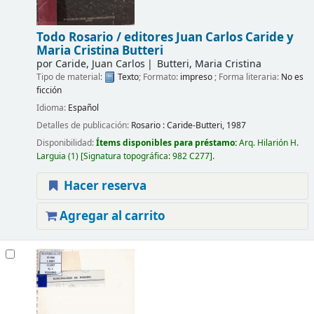
Todo Rosario /
editores Juan Carlos Caride y
Maria Cristina Butteri
por
Caride, Juan Carlos
Butteri, Maria Cristina
Tipo de material:
Texto
; Formato:
impreso
; Forma literaria:
No es
ficción
Idioma:
Español
Detalles de publicación:
Rosario :
Caride-Butteri,
1987
Disponibilidad:
Ítems disponibles para préstamo:
Arq. Hilarión H.
Larguia
(1)
Signatura topográfica:
982 C277
.
Hacer reserva
Agregar al carrito