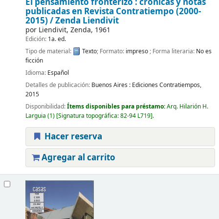
El pensamiento fronterizo : cronicas y notas
publicadas en Revista Contratiempo (2000-
2015) /
Zenda Liendivit
por
Liendivit, Zenda
, 1961
Edición:
1a. ed.
Tipo de material:
Texto
; Formato:
impreso
; Forma literaria:
No es
ficción
Idioma:
Español
Detalles de publicación:
Buenos Aires :
Ediciones Contratiempos,
2015
Disponibilidad:
Ítems disponibles para préstamo:
Arq. Hilarión H.
Larguia
(1)
Signatura topográfica:
82-94 L719
.
Hacer reserva
Agregar al carrito