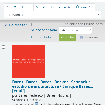
Ordenar
1
2
3
4
5
6
Siguiente
Último
Ordenar por:
Seleccionar títulos para:
De-resaltar
Seleccionar todo
Limpiar todo
Reservar
Resultados
Bares - Bares - Bares - Becker - Schnack :
estudio de arquitectura /
Enrique Bares...
[et.al.]
por
Bares, Federico
Bares, Nicolas
Schnack, Florencia
Tipo de material:
Texto
; Formato:
impreso
; Forma literaria:
No es