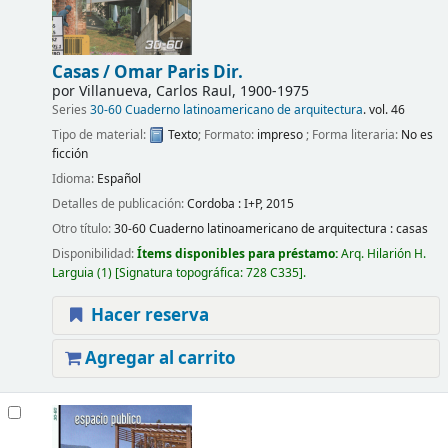
Casas /
Omar Paris Dir.
por
Villanueva, Carlos Raul
, 1900-1975
Series
30-60 Cuaderno latinoamericano de arquitectura
. vol. 46
Tipo de material:
Texto
; Formato:
impreso
; Forma literaria:
No es
ficción
Idioma:
Español
Detalles de publicación:
Cordoba :
I+P,
2015
Otro título:
30-60 Cuaderno latinoamericano de arquitectura : casas
Disponibilidad:
Ítems disponibles para préstamo:
Arq. Hilarión H.
Larguia
(1)
Signatura topográfica:
728 C335
.
Hacer reserva
Agregar al carrito