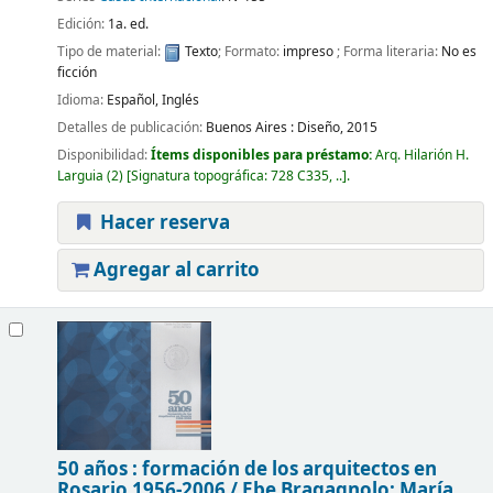
Edición:
1a. ed.
Tipo de material:
Texto
; Formato:
impreso
; Forma literaria:
No es
ficción
Idioma:
Español
,
Inglés
Detalles de publicación:
Buenos Aires :
Diseño,
2015
Disponibilidad:
Ítems disponibles para préstamo:
Arq. Hilarión H.
Larguia
(2)
Signatura topográfica:
728 C335, ..
.
Hacer reserva
Agregar al carrito
50 años : formación de los arquitectos en
Rosario 1956-2006 /
Ebe Bragagnolo; María