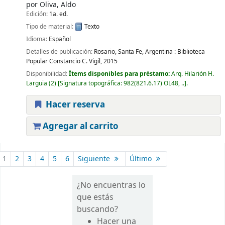
por
Oliva, Aldo
Edición:
1a. ed.
Tipo de material:
Texto
Idioma:
Español
Detalles de publicación:
Rosario, Santa Fe, Argentina :
Biblioteca
Popular Constancio C. Vigil,
2015
Disponibilidad:
Ítems disponibles para préstamo:
Arq. Hilarión H.
Larguia
(2)
Signatura topográfica:
982(821.6.17) OL48, ..
.
Hacer reserva
Agregar al carrito
Páginas
1
2
3
4
5
6
Siguiente
Último
¿No encuentras lo
que estás
buscando?
Hacer una