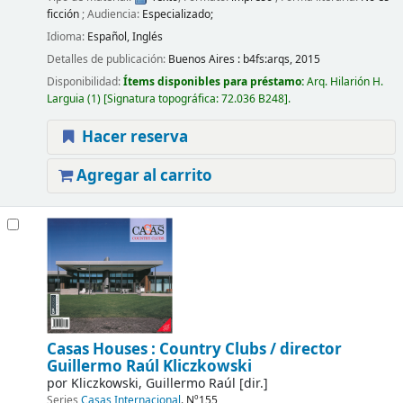
ficción
; Audiencia:
Especializado;
Idioma:
Español
,
Inglés
Detalles de publicación:
Buenos Aires :
b4fs:arqs,
2015
Disponibilidad:
Ítems disponibles para préstamo:
Arq. Hilarión H.
Larguia
(1)
Signatura topográfica:
72.036 B248
.
Hacer reserva
Agregar al carrito
Casas Houses : Country Clubs /
director
Guillermo Raúl Kliczkowski
por
Kliczkowski, Guillermo Raúl
[dir.]
Series
Casas Internacional
. Nº155