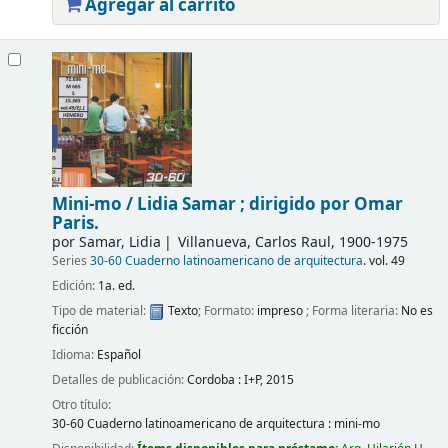
Agregar al carrito
Mini-mo /
Lidia Samar ; dirigido por Omar
Paris.
por
Samar, Lidia
Villanueva, Carlos Raul
, 1900-1975
Series
30-60 Cuaderno latinoamericano de arquitectura
. vol. 49
Edición:
1a. ed.
Tipo de material:
Texto
; Formato:
impreso
; Forma literaria:
No es
ficción
Idioma:
Español
Detalles de publicación:
Cordoba :
I+P,
2015
Otro título:
30-60 Cuaderno latinoamericano de arquitectura : mini-mo