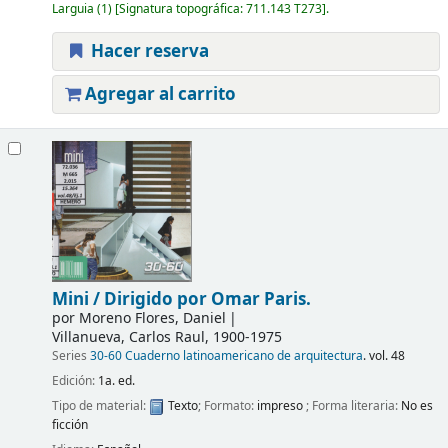
Larguia
(1)
Signatura topográfica:
711.143 T273
.
Hacer reserva
Agregar al carrito
Mini /
Dirigido por Omar Paris.
por
Moreno Flores, Daniel
Villanueva, Carlos Raul
, 1900-1975
Series
30-60 Cuaderno latinoamericano de arquitectura
. vol. 48
Edición:
1a. ed.
Tipo de material:
Texto
; Formato:
impreso
; Forma literaria:
No es
ficción