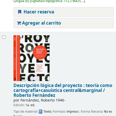
Larguia
(6)
Signatura topográfica:
712.2 M425, ..
.
Hacer reserva
Agregar al carrito
Descripción lógica del proyecto : teoría como
cartografía+casuística central&marginal /
Roberto Fernández
por
Fernández, Roberto 1946-
Edición:
1a. ed.
Tipo de material:
Texto
; Formato:
impreso
; Forma literaria:
No es