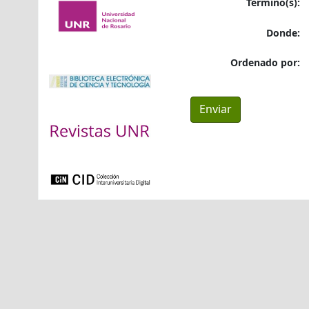
Término(s):
Donde:
Ordenado por: