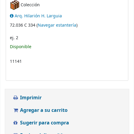
Colección
Arq. Hilarión H. Larguia
(Abre debajo)
72.036 C 334 (
Navegar estantería
)
ej. 2
Disponible
11141
Imprimir
Agregar a su carrito
Sugerir para compra