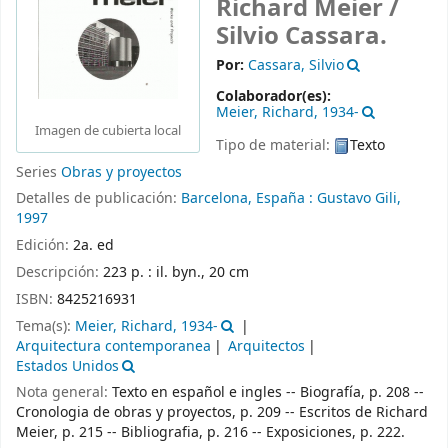
Richard Meier /
Silvio Cassara.
Por:
Cassara, Silvio
Colaborador(es):
Meier, Richard
, 1934-
Imagen de cubierta local
Tipo de material:
Texto
Series
Obras y proyectos
Detalles de publicación:
Barcelona, España :
Gustavo Gili,
1997
Edición:
2a. ed
Descripción:
223 p. : il. byn., 20 cm
ISBN:
8425216931
Tema(s):
Meier, Richard, 1934-
Arquitectura contemporanea
Arquitectos
Estados Unidos
Nota general:
Texto en español e ingles -- Biografía, p. 208 --
Cronologia de obras y proyectos, p. 209 -- Escritos de Richard
Meier, p. 215 -- Bibliografia, p. 216 -- Exposiciones, p. 222.