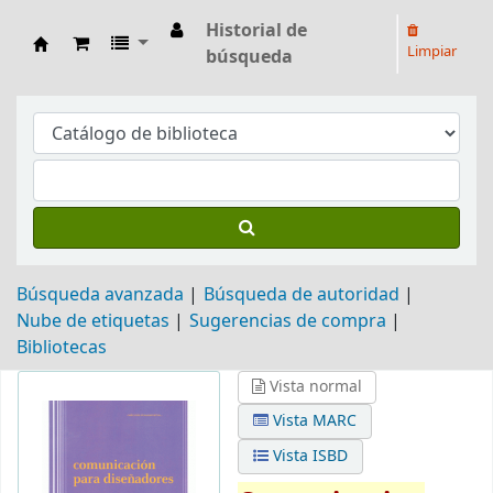
Historial de
Limpiar
búsqueda
Biblioteca Arq. Hilarión H. Larguía
Búsqueda avanzada
Búsqueda de autoridad
Nube de etiquetas
Sugerencias de compra
Bibliotecas
Vista normal
Vista MARC
Vista ISBD