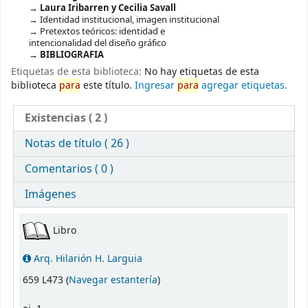
Laura Iribarren y Cecilia Savall
Identidad institucional, imagen institucional
Pretextos teóricos: identidad e
intencionalidad del diseño gráfico
BIBLIOGRAFIA
Etiquetas de esta biblioteca:
No hay etiquetas de esta
biblioteca
para
este título.
Ingresar
para
agregar etiquetas.
Existencias
( 2 )
Notas de título ( 26 )
Comentarios ( 0 )
Imágenes
Existencias
Libro
Arq. Hilarión H. Larguia
(Abre debajo)
659 L473 (
Navegar estantería
)