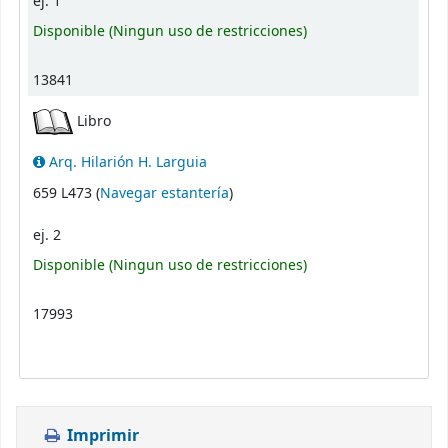
ej. 1
Disponible
(Ningun uso de restricciones)
13841
Libro
Arq. Hilarión H. Larguia
(Abre debajo)
659 L473 (
Navegar estantería
)
ej. 2
Disponible
(Ningun uso de restricciones)
17993
Imprimir