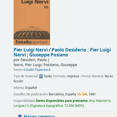
Pier Luigi Nervi /
Paolo Desiderio ; Pier Luigi
Nervi ; Giuseppe Posiano
por
Desideri, Paolo
Nervi, Pier Luigi; Positano, Giuseppe
Series
Estudio Paperback
Tipo de material:
Texto
; Formato:
impreso
; Forma literaria:
No es
ficción
Idioma:
Español
Detalles de publicación:
Barcelona, España :
G.
Gili,
1981
Disponibilidad:
Ítems disponibles para préstamo:
Arq. Hilarión H.
Larguia
(1)
Signatura topográfica:
72.036 N455
.
Hacer reserva