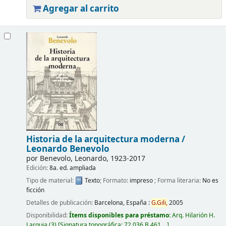
Agregar al carrito
Historia de la arquitectura moderna /
Leonardo Benevolo
por
Benevolo, Leonardo
, 1923-2017
Edición:
8a. ed. ampliada
Tipo de material:
Texto
; Formato:
impreso
; Forma literaria:
No es
ficción
Detalles de publicación:
Barcelona, España :
G.
Gili,
2005
Disponibilidad:
Ítems disponibles para préstamo:
Arq. Hilarión H.
Larguia
(3)
Signatura topográfica:
72.036 B 461, ..
.