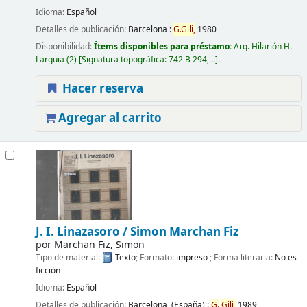
Idioma:
Español
Detalles de publicación:
Barcelona :
G.
Gili,
1980
Disponibilidad:
Ítems disponibles para préstamo:
Arq. Hilarión H.
Larguia
(2)
Signatura topográfica:
742 B 294, ..
.
Hacer reserva
Agregar al carrito
J. I. Linazasoro /
Simon Marchan Fiz
por
Marchan Fiz, Simon
Tipo de material:
Texto
; Formato:
impreso
; Forma literaria:
No es
ficción
Idioma:
Español
Detalles de publicación:
Barcelona, (España) :
G.
Gili,
1989