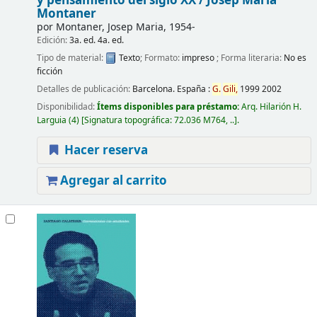
y pensamiento del siglo XX /
Josep Maria
Montaner
por
Montaner, Josep Maria
, 1954-
Edición:
3a. ed. 4a. ed.
Tipo de material:
Texto
; Formato:
impreso
; Forma literaria:
No es
ficción
Detalles de publicación:
Barcelona. España :
G.
Gili,
1999 2002
Disponibilidad:
Ítems disponibles para préstamo:
Arq. Hilarión H.
Larguia
(4)
Signatura topográfica:
72.036 M764, ..
.
Hacer reserva
Agregar al carrito