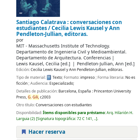
Santiago Calatrava : conversaciones con
estudiantes /
Cecilia Lewis Kausel y Ann
Pendleton-Jullian, editoras.
por
MIT - Massachusetts Institute of Technology.
Departamento de Ingenieria Civil y Medioambiental.
Departamento de Arquitectura. Conferencias
Lewis Kausel, Cecilia
[ed.]
Pendleton-Jullian, Ann
[ed.]
Edición:
Cecilia Lewis Kausel y Ann Pendleton-Jullian, editoras.
Tipo de material:
Texto
; Formato:
impreso
; Forma literaria:
No es
ficción
; Audiencia:
Especializado;
Detalles de publicación:
Barcelona, España :
Princenton University
Press,
G.
Gili,
c2003
Otro título:
Conversaciones con estudiantes
Disponibilidad:
Ítems disponibles para préstamo:
Arq. Hilarión H.
Larguia
(2)
Signatura topográfica:
72 C 141, ..
.
Hacer reserva