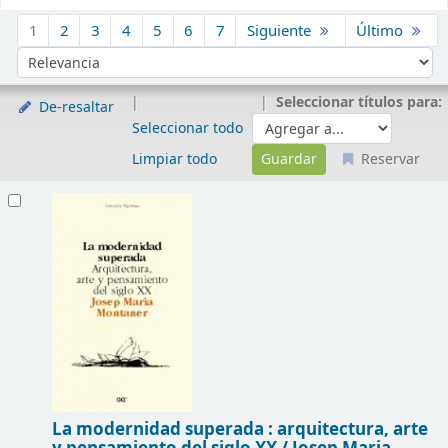
Ordenar
1
2
3
4
5
6
7
Siguiente
Último
Ordenar por:
Seleccionar títulos para:
De-resaltar
Seleccionar todo
Limpiar todo
Reservar
Resultados
La modernidad superada : arquitectura, arte