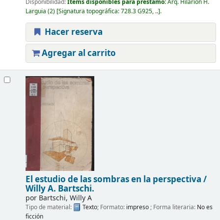
Disponibilidad:
Ítems disponibles para préstamo:
Arq. Hilarión H.
Larguia
(2)
Signatura topográfica:
728.3 G925, ..
.
Hacer reserva
Agregar al carrito
El estudio de las sombras en la perspectiva /
Willy A. Bartschi.
por
Bartschi, Willy A
Tipo de material:
Texto
; Formato:
impreso
; Forma literaria:
No es
ficción