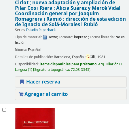
Cirlot ; nueva adaptación y ampliación de
Pilar Cos i Riera ; Alicia Suarez y Mercé Vidal
Coordinación general por Joaquim
Romagrera i Ramió ; dirección de esta edición
de Ignacio de Solá-Morales i Rubió
Series
Estudio Paperback
Tipo de material:
Texto
; Formato:
impreso
; Forma literaria:
No es
ficción
Idioma:
Español
Detalles de publicación:
Barcelona, España :
G.
Gili ,
1981
Disponibilidad:
Ítems disponibles para préstamo:
Arq. Hilarión H.
Larguia
(1)
Signatura topográfica:
72.03 D545
.
Hacer reserva
Agregar al carrito