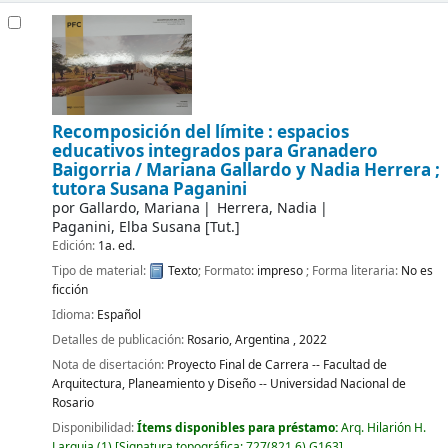
Recomposición del límite : espacios
educativos integrados para Granadero
Baigorria / Mariana Gallardo y Nadia Herrera ;
tutora Susana Paganini
por
Gallardo, Mariana
Herrera, Nadia
Paganini, Elba Susana
[Tut.]
Edición:
1a. ed.
Tipo de material:
Texto
; Formato:
impreso
; Forma literaria:
No es
ficción
Idioma:
Español
Detalles de publicación:
Rosario, Argentina ,
2022
Nota de disertación:
Proyecto Final de Carrera -- Facultad de
Arquitectura, Planeamiento y Diseño -- Universidad Nacional de
Rosario
Disponibilidad:
Ítems disponibles para préstamo:
Arq. Hilarión H.
Larguia
(1)
Signatura topográfica:
727(821.6) G163
.