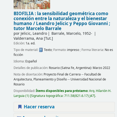
BIOFILIA : la sensibilidad geométrica como
conexión entre la naturaleza y el bienestar
humano /
Leandro Jelicic y Peppo Giovanni ;
tutor Marcelo Barrale
por
Jelicic, Leandro
Barrale, Marcelo
, 1952-
Valderrama, Ana
[Tut.]
Edición:
1a. ed.
Tipo de material:
Texto
; Formato:
impreso
; Forma literaria:
No es
ficción
Idioma:
Español
Detalles de publicación:
Rosario (Satna Fe, Argentina):
Marzo 2022
Nota de disertación:
Proyecto Final de Carrera -- Facultad de
Arquitectura, Planeamiento y Diseño -- Universidad Nacional de
Rosario
Disponibilidad:
Ítems disponibles para préstamo:
Arq. Hilarión H.
Larguia
(1)
Signatura topográfica:
711.58(821.6.17) J47
.
Hacer reserva