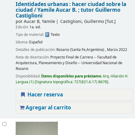
Identidades urbanas : hacer ciudad sobre la
ciudad /
Yamile Aucar B. ; tutor Guillermo
Castiglioni
por
Aucar B, Yamile
Castiglioni, Guillermo
[Tut.]
Edición:
1a. ed.
Tipo de material:
Texto
Idioma:
Español
Detalles de publicación:
Rosario (Santa Fe,Argentina) ,
Marzo 2022
Nota de disertación:
Proyecto Final de Carrera -- Facultad de
Arquitectura, Planeamiento y Diseño -- Universidad Nacional de
Rosario
Disponibilidad:
Ítems disponibles para préstamo:
Arq. Hilarión H.
Larguia
(1)
Signatura topográfica:
727(821.6.17) B678
.
Hacer reserva
Agregar al carrito