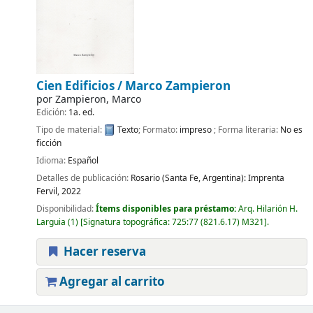
Cien Edificios /
Marco Zampieron
por
Zampieron, Marco
Edición:
1a. ed.
Tipo de material:
Texto
; Formato:
impreso
; Forma literaria:
No es
ficción
Idioma:
Español
Detalles de publicación:
Rosario (Santa Fe, Argentina):
Imprenta
Fervil,
2022
Disponibilidad:
Ítems disponibles para préstamo:
Arq. Hilarión H.
Larguia
(1)
Signatura topográfica:
725:77 (821.6.17) M321
.
Hacer reserva
Agregar al carrito