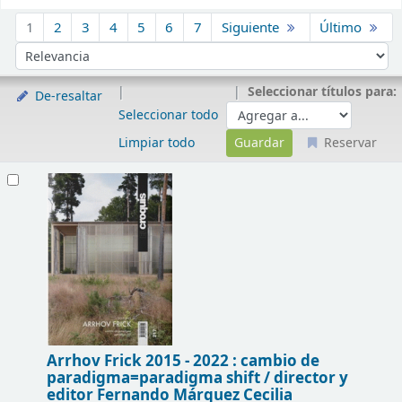
Ordenar
1
2
3
4
5
6
7
Siguiente
Último
Ordenar por:
Seleccionar títulos para:
De-resaltar
Seleccionar todo
Limpiar todo
Reservar
Resultados
Arrhov Frick 2015 - 2022 : cambio de
paradigma=paradigma shift /
director y
editor Fernando Márquez Cecilia