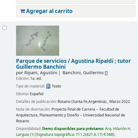
Agregar al carrito
Parque de servicios /
Agustina Ripaldi ; tutor
Guillermo Banchini
por
Ripani, Agustini
Banchini, Guillermo
[]
Edición:
1a. ed.
Tipo de material:
Texto
Idioma:
Español
Detalles de publicación:
Rosario (Santa Fe,Argentina) ,
Marzo 2022
Nota de disertación:
Proyecto Final de Carrera -- Facultad de
Arquitectura, Planeamiento y Diseño -- Universidad Nacional de
Rosario
Disponibilidad:
Ítems disponibles para préstamo:
Arq. Hilarión H.
Larguia
(1)
Signatura topográfica:
711.2(821.6.17) R 588
.