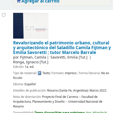
Agregar al carrito
Revalorizando el patrimonio urbano, cultural
y arquitectónico del Saladillo
Camila Fijtman y
Emilia Savoretti ; tutor Marcelo Barrale
por
Fijtman, Camila
Savoretti, Emilia
[Tut.]
Ronga, Ignacio
[Tut.]
Edición:
1a. ed.
Tipo de material:
Texto
; Formato:
impreso
; Forma literaria:
No es
ficción
Idioma:
Español
Detalles de publicación:
Rosario (Santa Fe, Argentina):
Marzo 2022
Nota de disertación:
Proyecto Final de Carrera -- Facultad de
Arquitectura, Planeamiento y Diseño -- Universidad Nacional de
Rosario
Disponibilidad:
Ítems disponibles para préstamo:
Arq. Hilarión H.