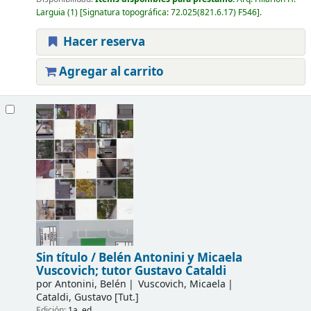
Larguia
(1)
Signatura topográfica:
72.025(821.6.17) F546
.
Hacer reserva
Agregar al carrito
Sin título /
Belén Antonini y Micaela
Vuscovich; tutor Gustavo Cataldi
por
Antonini, Belén
Vuscovich, Micaela
Cataldi, Gustavo
[Tut.]
Edición:
1a. ed.