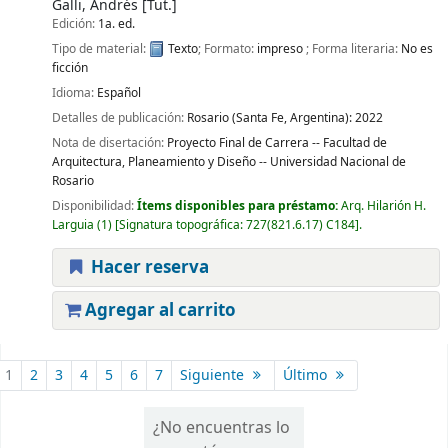
Galli, Andrés
[Tut.]
Edición:
1a. ed.
Tipo de material:
Texto
; Formato:
impreso
; Forma literaria:
No es
ficción
Idioma:
Español
Detalles de publicación:
Rosario (Santa Fe, Argentina):
2022
Nota de disertación:
Proyecto Final de Carrera -- Facultad de
Arquitectura, Planeamiento y Diseño -- Universidad Nacional de
Rosario
Disponibilidad:
Ítems disponibles para préstamo:
Arq. Hilarión H.
Larguia
(1)
Signatura topográfica:
727(821.6.17) C184
.
Hacer reserva
Agregar al carrito
Páginas
1
2
3
4
5
6
7
Siguiente
Último
¿No encuentras lo