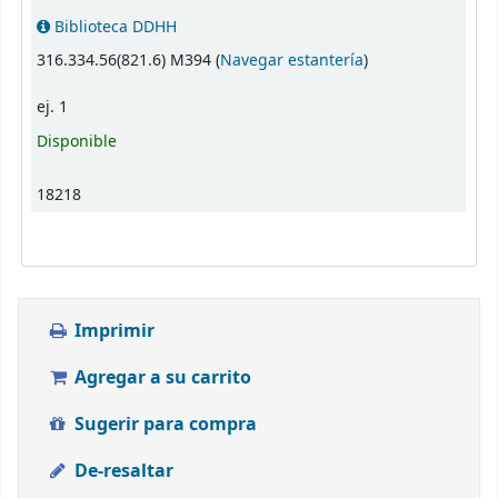
Biblioteca DDHH
(Abre debajo)
316.334.56(821.6) M394 (
Navegar estantería
)
ej. 1
Disponible
18218
Imprimir
Agregar a su carrito
Sugerir para compra
De-resaltar